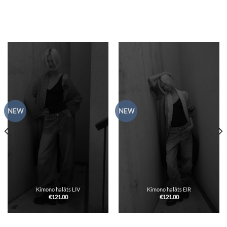
NEW
NEW
Kimono halāts LIV
Kimono halāts EIR
€
121.00
€
121.00