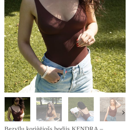
Bezvīļu koriģējošs bodijs KENDRA –