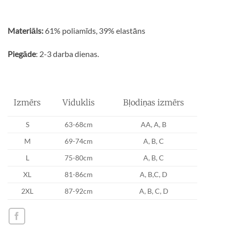
Materiāls:
61% poliamīds, 39% elastāns
Piegāde
: 2-3 darba dienas.
Izmērs
Viduklis
Bļodiņas izmērs
S
63-68cm
AA, A, B
M
69-74cm
A, B, C
L
75-80cm
A, B, C
XL
81-86cm
A, B,C, D
2XL
87-92cm
A, B, C, D