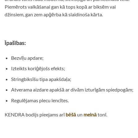
Piemērots valkāšanai gan kā tops kopā ar biksēm vai
džinsiem, gan zem apģērba kā slaidinoša kārta.
Īpašības:
Bezvīļu apdare;
Izteikts koriģējošs efekts;
Stringbiksīšu tipa apakšdaļa;
Atverama aizdare apakšā ar divām izturīgām spiedpogām;
Regulējamas plecu lencītes.
KENDRA bodijs pieejams arī
bēšā
un
melnā
tonī.