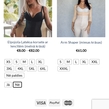
Elpojoša Lateksa korsete ar
Arm Shaper (miesas krāsas)
lencītēm (melnā krāsā)
Price
€
8.00
–
€
82.00
€
61.00
range:
€8.00
through
XS
S
M
L
XL
S
M
L
XL
XXL
€82.00
3XL
4XL
5XL
6XL
XXXL
Nē paldies
Jā
Nē