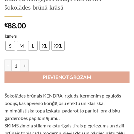
šokolādes brūnā krāsā
88.00
€
Izmērs
S
M
L
XL
XXL
Bezvīļu koriģējošs bodijs KENDRA - šokolādes brūnā krāsā daudzum
PIEVIENOT GROZAM
Šokolādes brūnais KENDRA ir gluds, ķermenim pieguļošs
bodijs, kas apvieno koriģējošu efektu un klasiska,
minimālistiska topa izskatu, padarot to par ļoti praktisku
garderobes papildinājumu.
SKIMS zīmola stilam raksturīgais tīrais piegriezums un dziļi
brūnais tonis rada modernu, sievišķīgu un pārliecinātu tēlu.