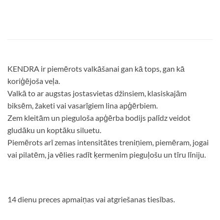
KENDRA ir piemērots valkāšanai gan kā tops, gan kā
koriģējoša veļa.
Valkā to ar augstas jostasvietas džinsiem, klasiskajām
biksēm, žaketi vai vasarīgiem lina apģērbiem.
Zem kleitām un pieguloša apģērba bodijs palīdz veidot
gludāku un koptāku siluetu.
Piemērots arī zemas intensitātes treniņiem, piemēram, jogai
vai pilatēm, ja vēlies radīt ķermenim pieguļošu un tīru līniju.
14 dienu preces apmaiņas vai atgriešanas tiesības.